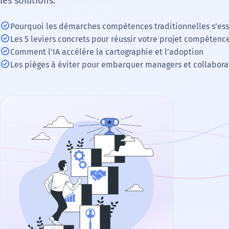
les solutions.
check_circle
Pourquoi les démarches compétences traditionnelles s’ess
check_circle
Les 5 leviers concrets pour réussir votre projet compétenc
check_circle
Comment l’IA accélère la cartographie et l’adoption
check_circle
Les pièges à éviter pour embarquer managers et collabora