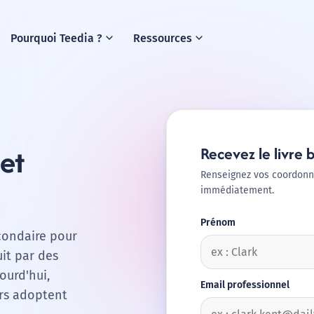
expand_more
expand_more
Pourquoi Teedia ?
Ressources
jet
Recevez le livre 
Renseignez vos coordonn
immédiatement.
Prénom
econdaire pour
uit par des
ourd'hui,
Email professionnel
urs adoptent