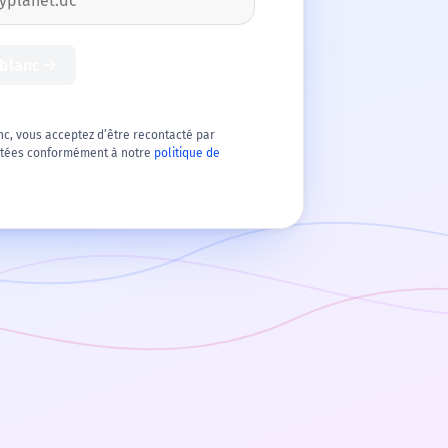
arrow_forward
 blanc
nc, vous acceptez d’être recontacté par
aitées conformément à notre
politique de