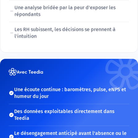
Une analyse bridée par la peur d'exposer les
répondants
Les RH subissent, les décisions se prennent à
l'intuition
Avec Teedia
Une écoute continue : baromètres, pulse, eNPS et
humeur du jour
Des données exploitables directement dans
Teedia
Le désengagement anticipé avant l'absence ou le