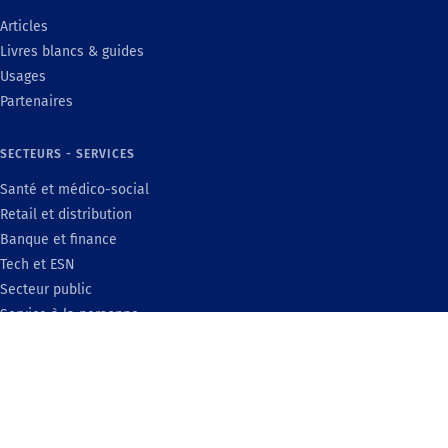
Articles
Livres blancs & guides
Usages
Partenaires
SECTEURS - SERVICES
Santé et médico-social
Retail et distribution
Banque et finance
Tech et ESN
Secteur public
Service à la personne
Mutuelle et assurance
Sécurité
SECTEURS - INDUSTRIE
Industrie
Transport et logistique